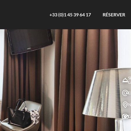
+33 (0)1 45 39 64 17
RÉSERVER
S
L
E
N
G